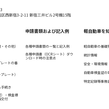
23
区西新宿3-2-11 新宿三井ビル2号館15階
申請書類および記入例
軽自動車を
渡・その他）
各種申請書類の一覧と記入例
軽自動車の基礎
各種申請書（OCRシート）ダウ
統計情報
ンロード時の注意点
プレートの番
安全・環境情報
自動車検査証の
ープレート）
特定記録等事務
る手続き
証）・検査標
再交付