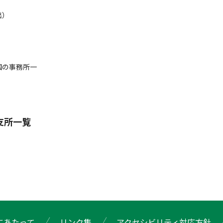
出）
国の事務所一
支所一覧
にあたって
リンク集
アクセシビリティ対応方針