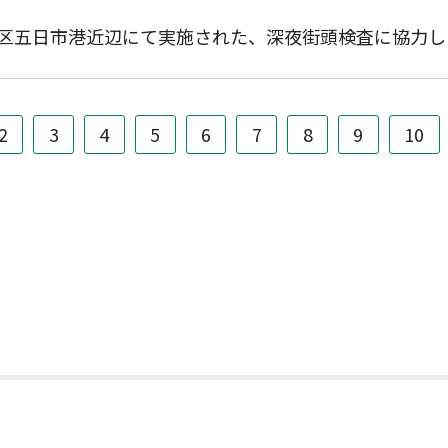
区五日市港近辺にて実施された、深夜街頭検査に協力し
2
3
4
5
6
7
8
9
10