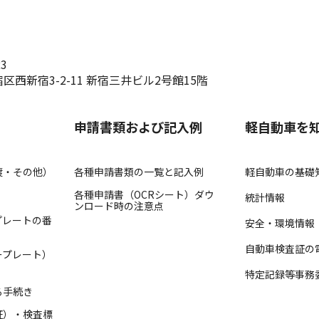
23
区西新宿3-2-11 新宿三井ビル2号館15階
申請書類および記入例
軽自動車を
渡・その他）
各種申請書類の一覧と記入例
軽自動車の基礎
各種申請書（OCRシート）ダウ
統計情報
ンロード時の注意点
プレートの番
安全・環境情報
自動車検査証の
ープレート）
特定記録等事務
る手続き
証）・検査標