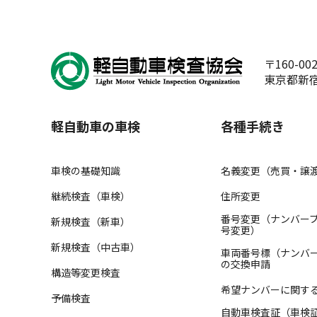
〒160-00
東京都新宿
軽自動車の車検
各種手続き
車検の基礎知識
名義変更（売買・譲
継続検査（車検）
住所変更
番号変更（ナンバー
新規検査（新車）
号変更）
新規検査（中古車）
車両番号標（ナンバ
の交換申請
構造等変更検査
希望ナンバーに関す
予備検査
自動車検査証（車検