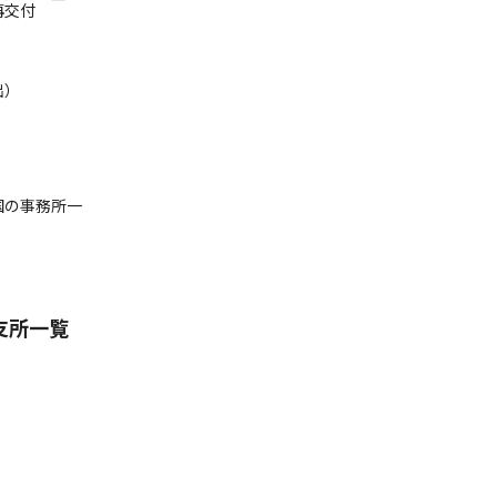
再交付
出）
国の事務所一
支所一覧