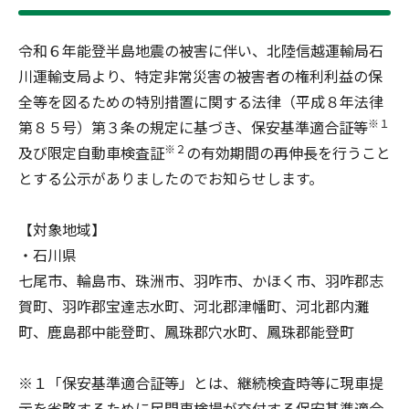
令和６年能登半島地震の被害に伴い、北陸信越運輸局石
川運輸支局より、特定非常災害の被害者の権利利益の保
全等を図るための特別措置に関する法律（平成８年法律
※１
第８５号）第３条の規定に基づき、保安基準適合証等
※２
及び限定自動車検査証
の有効期間の再伸長を行うこと
とする公示がありましたのでお知らせします。
【対象地域】
・石川県
七尾市、輪島市、珠洲市、羽咋市、かほく市、羽咋郡志
賀町、羽咋郡宝達志水町、河北郡津幡町、河北郡内灘
町、鹿島郡中能登町、鳳珠郡穴水町、鳳珠郡能登町
※１「保安基準適合証等」とは、継続検査時等に現車提
示を省略するために民間車検場が交付する保安基準適合