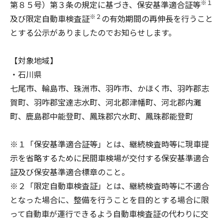
※１
第８５号）第３条の規定に基づき、保安基準適合証等
※２
及び限定自動車検査証
の有効期間の再伸長を行うこと
とする公示がありましたのでお知らせします。
【対象地域】
・石川県
七尾市、輪島市、珠洲市、羽咋市、かほく市、羽咋郡志
賀町、羽咋郡宝達志水町、河北郡津幡町、河北郡内灘
町、鹿島郡中能登町、鳳珠郡穴水町、鳳珠郡能登町
※１「保安基準適合証等」とは、継続検査時等に現車提
示を省略するために民間車検場が交付する保安基準適合
証及び保安基準適合標章のこと。
※２「限定自動車検査証」とは、継続検査時等に不適合
となった場合に、整備を行うことを目的とする場合に限
って自動車が運行できるよう自動車検査証の代わりに交