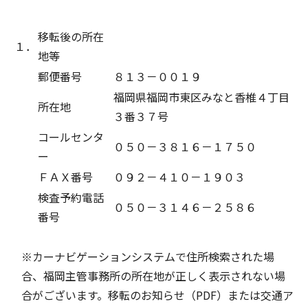
移転後の所在
１．
地等
郵便番号
８１３－００１９
福岡県福岡市東区みなと香椎４丁目
所在地
３番３７号
コールセンタ
０５０－３８１６－１７５０
ー
ＦＡＸ番号
０９２－４１０－１９０３
検査予約電話
０５０－３１４６－２５８６
番号
※カーナビゲーションシステムで住所検索された場
合、福岡主管事務所の所在地が正しく表示されない場
合がございます。移転のお知らせ（PDF）または交通ア