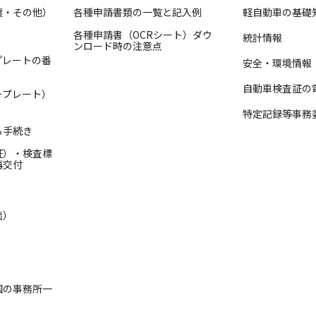
渡・その他）
各種申請書類の一覧と記入例
軽自動車の基礎
各種申請書（OCRシート）ダウ
統計情報
ンロード時の注意点
プレートの番
安全・環境情報
自動車検査証の
ープレート）
特定記録等事務
る手続き
証）・検査標
再交付
出）
国の事務所一