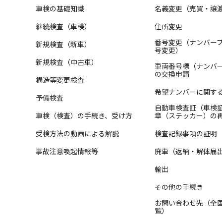
車検の基礎知識
名義変更（売買・譲
継続検査（車検）
住所変更
番号変更（ナンバー
新規検査（新車）
号変更）
新規検査（中古車）
車両番号標（ナンバ
の交換申請
構造等変更検査
希望ナンバーに関す
予備検査
自動車検査証（車検
車検（検査）の手続き、受け方
章（ステッカー）の
受検方法の動画による解説
検査記録事項の証明
事故注意喚起情報等
廃車（返納・解体届
輸出
その他の手続き
お問い合わせ先（全
覧）