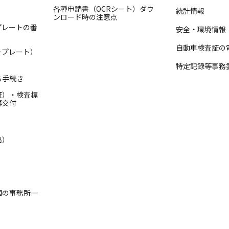
各種申請書（OCRシート）ダウ
統計情報
ンロード時の注意点
プレートの番
安全・環境情報
自動車検査証の
ープレート）
特定記録等事務
る手続き
証）・検査標
再交付
出）
国の事務所一