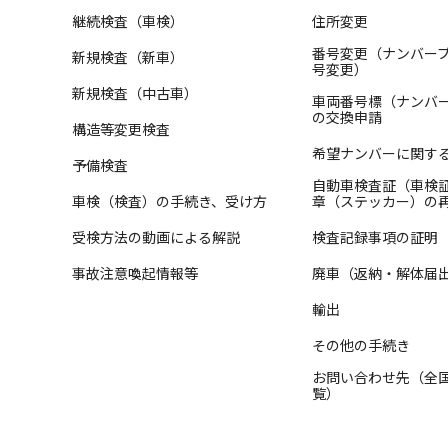
継続検査（車検）
住所変更
番号変更（ナンバー
新規検査（新車）
号変更）
新規検査（中古車）
車両番号標（ナンバ
の交換申請
構造等変更検査
希望ナンバーに関す
予備検査
自動車検査証（車検
車検（検査）の手続き、受け方
章（ステッカー）の
受検方法の動画による解説
検査記録事項の証明
事故注意喚起情報等
廃車（返納・解体届
輸出
その他の手続き
お問い合わせ先（全
覧）