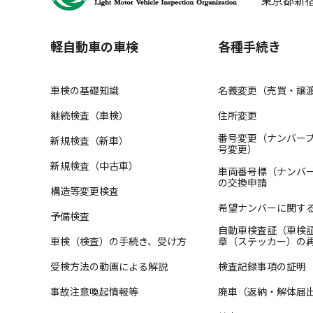
軽自動車の車検
各種手続き
車検の基礎知識
名義変更（売買・譲
継続検査（車検）
住所変更
番号変更（ナンバー
新規検査（新車）
号変更）
新規検査（中古車）
車両番号標（ナンバ
の交換申請
構造等変更検査
希望ナンバーに関す
予備検査
自動車検査証（車検
車検（検査）の手続き、受け方
章（ステッカー）の
受検方法の動画による解説
検査記録事項の証明
事故注意喚起情報等
廃車（返納・解体届