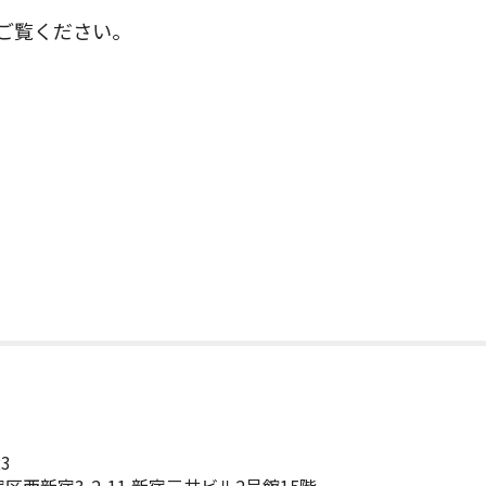
ご覧ください。
23
区西新宿3-2-11 新宿三井ビル2号館15階