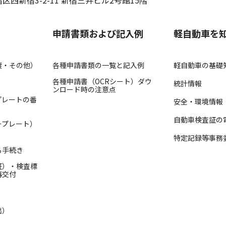
申請書類および記入例
軽自動車を
渡・その他）
各種申請書類の一覧と記入例
軽自動車の基礎
各種申請書（OCRシート）ダウ
統計情報
ンロード時の注意点
プレートの番
安全・環境情報
自動車検査証の
ープレート）
特定記録等事務
る手続き
証）・検査標
再交付
出）