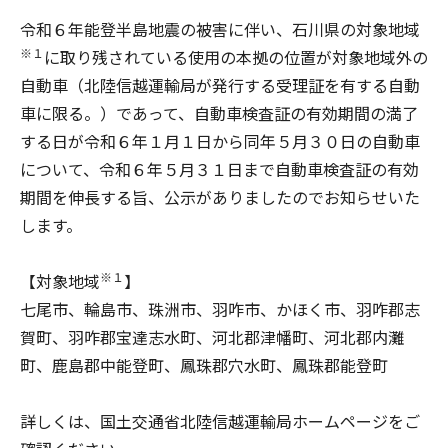
令和６年能登半島地震の被害に伴い、石川県の対象地域
※１
に取り残されている使用の本拠の位置が対象地域外の
自動車（北陸信越運輸局が発行する受理証を有する自動
車に限る。）であって、自動車検査証の有効期間の満了
する日が令和６年１月１日から同年５月３０日の自動車
について、令和６年５月３１日まで自動車検査証の有効
期間を伸長する旨、公示がありましたのでお知らせいた
します。
※１
【対象地域
】
七尾市、輪島市、珠洲市、羽咋市、かほく市、羽咋郡志
賀町、羽咋郡宝達志水町、河北郡津幡町、河北郡内灘
町、鹿島郡中能登町、鳳珠郡穴水町、鳳珠郡能登町
詳しくは、国土交通省北陸信越運輸局ホームページをご