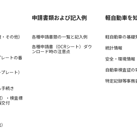
申請書類および記入例
軽自動車を
渡・その他）
各種申請書類の一覧と記入例
軽自動車の基礎
各種申請書（OCRシート）ダウ
統計情報
ンロード時の注意点
プレートの番
安全・環境情報
自動車検査証の
ープレート）
特定記録等事務
る手続き
証）・検査標
再交付
出）