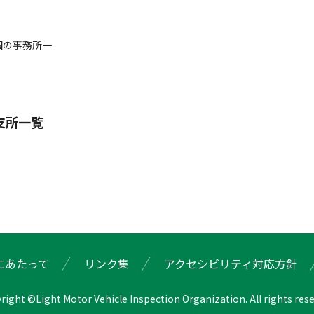
国の事務所一
支所一覧
にあたって
リンク集
アクセシビリティ対応方針
right ©Light Motor Vehicle Inspection Organization. All rights rese