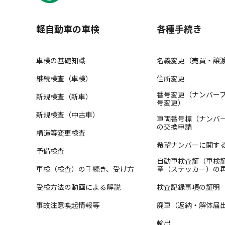
軽自動車の車検
各種手続き
車検の基礎知識
名義変更（売買・譲
継続検査（車検）
住所変更
番号変更（ナンバー
新規検査（新車）
号変更）
新規検査（中古車）
車両番号標（ナンバ
の交換申請
構造等変更検査
希望ナンバーに関す
予備検査
自動車検査証（車検
車検（検査）の手続き、受け方
章（ステッカー）の
受検方法の動画による解説
検査記録事項の証明
事故注意喚起情報等
廃車（返納・解体届
輸出